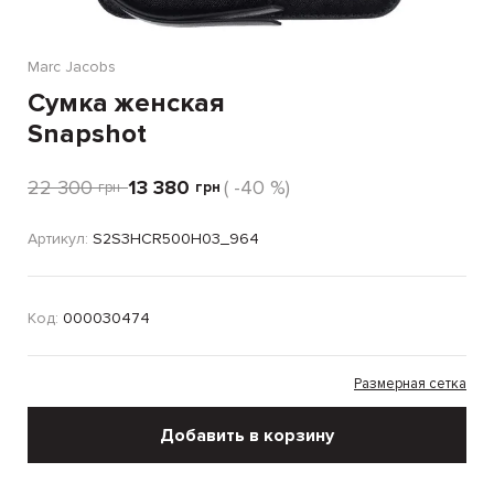
Marc Jacobs
Сумка женская
Snapshot
22 300
13 380
( -40 %)
грн
грн
Артикул:
S2S3HCR500H03_964
Код:
000030474
Размерная сетка
Добавить в корзину