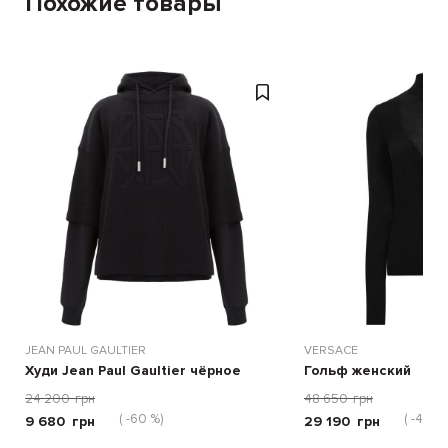
Похожие товары
JEAN PAUL GAULTIER
VERSACE
Худи Jean Paul Gaultier чёрное
Гольф женский
24 200
грн
48 650
грн
( -60 %)
( -40 %)
9 680
грн
29 190
грн