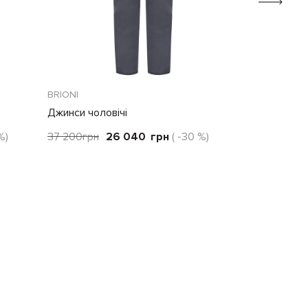
BRIONI
LUIGI BORREL
Джинси чоловічі
Штани чолов
%)
37 200
грн
26 040
грн
( -30 %)
24 150
грн