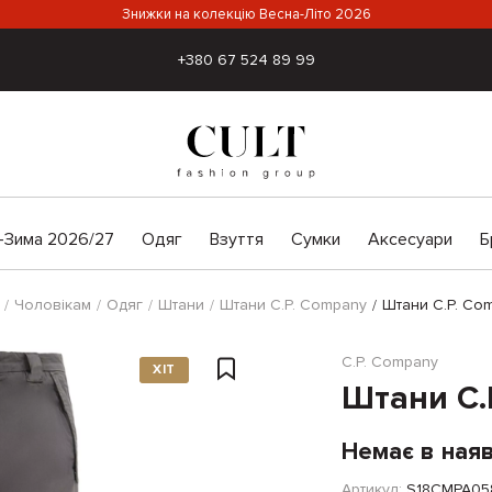
Знижки на колекцію Весна-Літо 2026
+380 67 524 89 99
-Зима 2026/27
Одяг
Взуття
Сумки
Аксесуари
Б
Чоловікам
Одяг
Штани
Штани C.P. Company
Штани C.P. Com
C.P. Company
ХІТ
Штани C.P
Немає в наяв
Артикул:
S18CMPA05