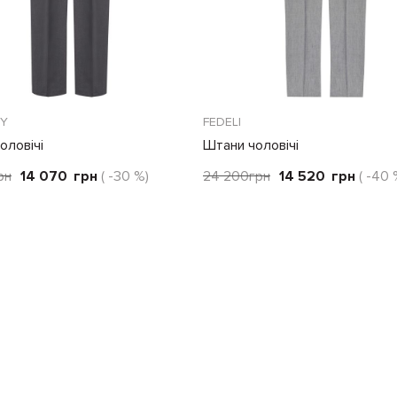
TY
FEDELI
оловічі
Штани чоловічі
рн
14 070
грн
( -30 %)
24 200
грн
14 520
грн
( -40 