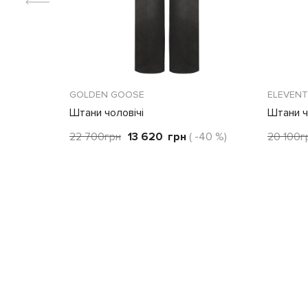
GOLDEN GOOSE
ELEVEN
Штани чоловічі
Штани ч
22 700
грн
13 620
грн
( -40 %)
20 100
г