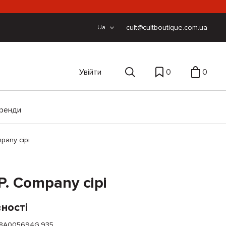
cult@cultboutique.com.ua
Ua
Увійти
0
0
ренди
pany сірі
. Company сірі
ності
8A005694G.935