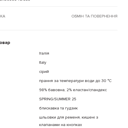
ВКА
ОБМІН ТА ПОВЕРНЕННЯ
товар
Італія
Italy
сірий
прання за температури води до 30 °C
98% бавовна, 2% еластан/спандекс
SPRING/SUMMER 25
блискавка та гудзик
шльовки для ременя, кишені з
клапанами на кнопках