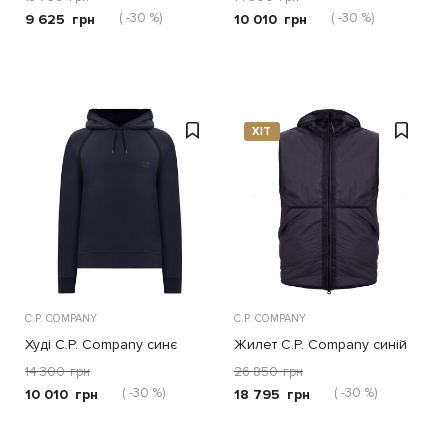
( -30 %)
( -30 %)
9 625
грн
10 010
грн
ХІТ
C.P. COMPANY
C.P. COMPANY
Худі C.P. Company синє
Жилет C.P. Company синій
14 300
грн
26 850
грн
( -30 %)
( -30 %)
10 010
грн
18 795
грн