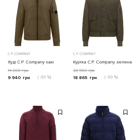
C.P. COMPANY
C.P. COMPANY
Худі C.P. Company хакі
Куртка C.P. Company зелена
14 200
грн
26 950
грн
( -30 %)
( -30 %)
9 940
грн
18 865
грн