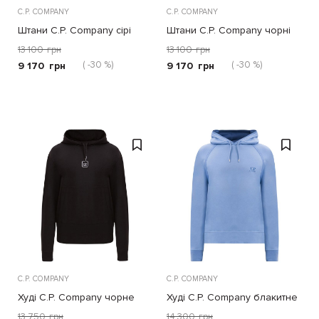
C.P. COMPANY
C.P. COMPANY
Штани C.P. Company сірі
Штани C.P. Company чорні
13 100
грн
13 100
грн
( -30 %)
( -30 %)
9 170
грн
9 170
грн
C.P. COMPANY
C.P. COMPANY
Худі C.P. Company чорне
Худі C.P. Company блакитне
13 750
грн
14 300
грн