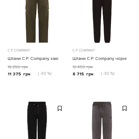
C.P. COMPANY
C.P. COMPANY
Штани C.P. Company хакі
Штани C.P. Company чорні
16 250
грн
12 450
грн
( -30 %)
( -30 %)
11 375
грн
8 715
грн