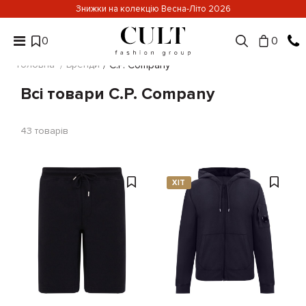
Знижки на колекцію Весна-Літо 2026
0
0
Головна
Бренди
C.P. Company
Всі товари C.P. Company
43
товарів
ХІТ