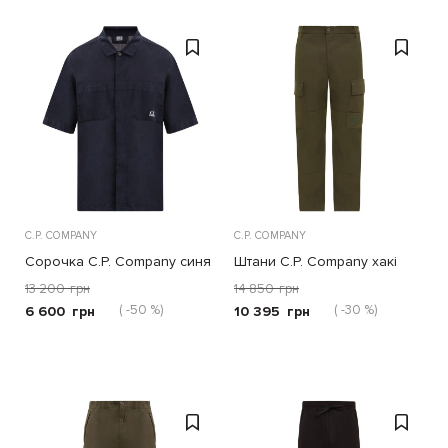
C.P. COMPANY
C.P. COMPANY
Сорочка C.P. Company синя
Штани C.P. Company хакі
13 200
грн
14 850
грн
( -50 %)
( -30 %)
6 600
грн
10 395
грн