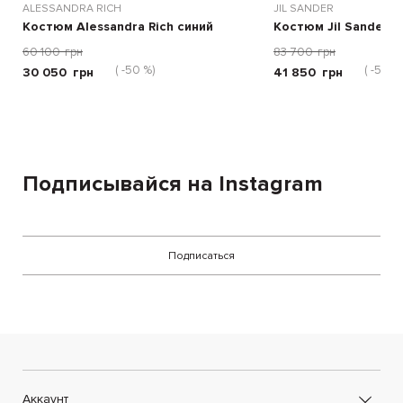
ALESSANDRA RICH
JIL SANDER
Костюм Alessandra Rich синий
Костюм Jil Sander с
60 100
грн
83 700
грн
( -50 %)
( -50 %
30 050
грн
41 850
грн
Подписывайся на Instagram
Подписаться
Аккаунт