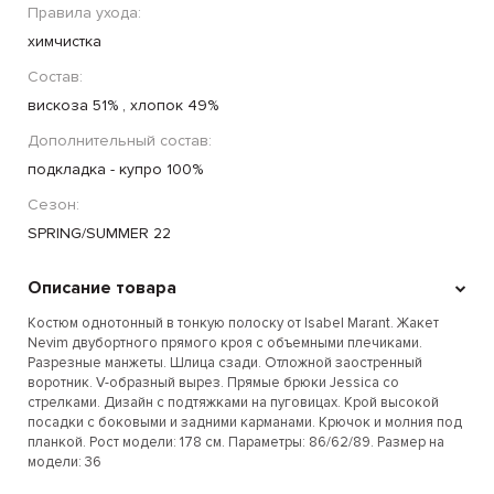
Правила ухода:
химчистка
Состав:
вискоза 51% , хлопок 49%
Дополнительный состав:
подкладка - купро 100%
Сезон:
SPRING/SUMMER 22
Описание товара
Костюм однотонный в тонкую полоску от Isabel Marant. Жакет
Nevim двубортного прямого кроя с объемными плечиками.
Разрезные манжеты. Шлица сзади. Отложной заостренный
воротник. V-образный вырез. Прямые брюки Jessica со
стрелками. Дизайн с подтяжками на пуговицах. Крой высокой
посадки с боковыми и задними карманами. Крючок и молния под
планкой. Рост модели: 178 см. Параметры: 86/62/89. Размер на
модели: 36