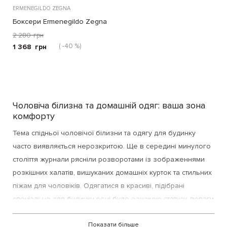
ERMENEGILDO ZEGNA
Боксери Ermenegildo Zegna
білі
2 280
грн
( -40 %)
1 368
грн
Чоловіча білизна та домашній одяг: ваша зона
комфорту
Тема спідньої чоловічої білизни та одягу для будинку
часто виявляється нерозкритою. Ще в середині минулого
століття журнали рясніли розворотами із зображеннями
розкішних халатів, вишуканих домашніх курток та стильних
піжам для чоловіків. Одягатися в красиві, підібрані
спеціально для будинку речі було ознакою статусу, поваги
до своєї сім'ї та себе. З нижнім справи були гірші: перші
естетичні, зручні чоловічі труси з'явилися тільки в 70-х. І
Показати більше