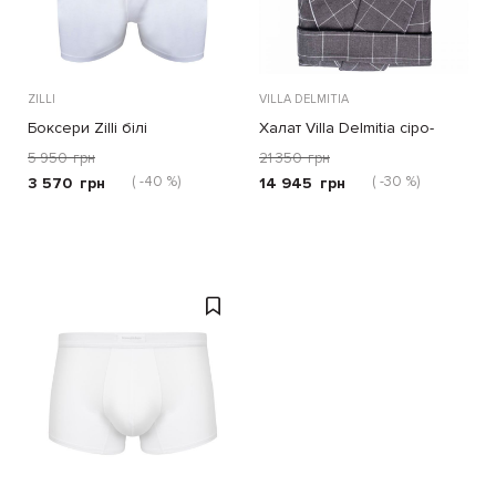
ZILLI
VILLA DELMITIA
Боксери Zilli білі
Халат Villa Delmitia сіро-
коричневий
5 950
грн
21 350
грн
( -40 %)
( -30 %)
3 570
грн
14 945
грн