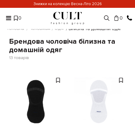
Знижки на колекцію Весна-Літо 2026
0
0
Головна
Чоловікам
Одяг
Білизна та домашній одяг
Брендова чоловіча білизна та
домашній одяг
13
товарів