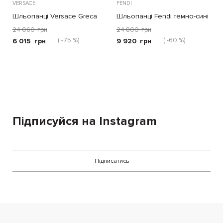
VERSACE
FENDI
Шльопанці Versace Greca
Шльопанці Fendi темно-сині
чорно-білі
24 060
грн
24 800
грн
( -75 %)
( -60 %)
6 015
грн
9 920
грн
Підписуйся на Instagram
Підписатись