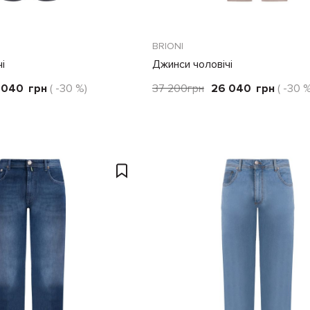
BRIONI
і
Джинси чоловічі
 040
грн
( -30 %)
37 200
грн
26 040
грн
( -30 