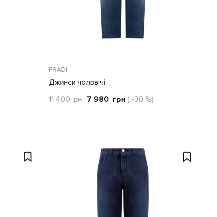
FRADI
Джинси чоловічі
11 400
грн
7 980
грн
( -30 %)