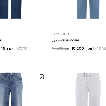
TOMBOLINI
і
Джинси чоловічі
545
грн
( -30 %)
17 000
грн
10 200
грн
( -40 %)