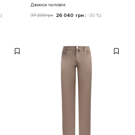
Джинси чоловічі
%)
37 200
грн
26 040
грн
( -30 %)