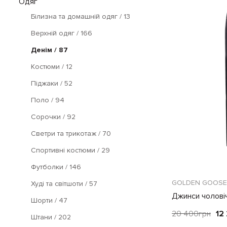
Одяг
Білизна та домашній одяг
/ 13
Верхній одяг
/ 166
Денім
/ 87
Костюми
/ 12
Піджаки
/ 52
Поло
/ 94
Сорочки
/ 92
Светри та трикотаж
/ 70
Спортивні костюми
/ 29
Футболки
/ 146
GOLDEN GOOSE
Худі та світшоти
/ 57
Джинси чоловіч
Шорти
/ 47
20 400
грн
12
Штани
/ 202