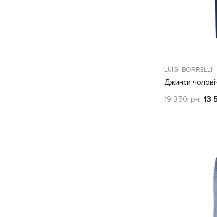
LUIGI BORRELLI
Джинси чоловіч
19 350
грн
13 