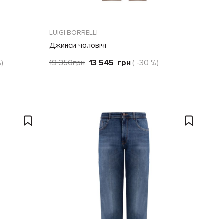
LUIGI BORRELLI
Джинси чоловічі
%)
19 350
грн
13 545
грн
( -30 %)