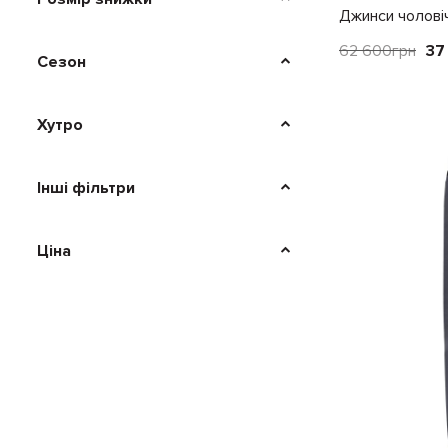
Джинси чоловіч
62 600
грн
37
Сезон
Хутро
Інші фільтри
Ціна