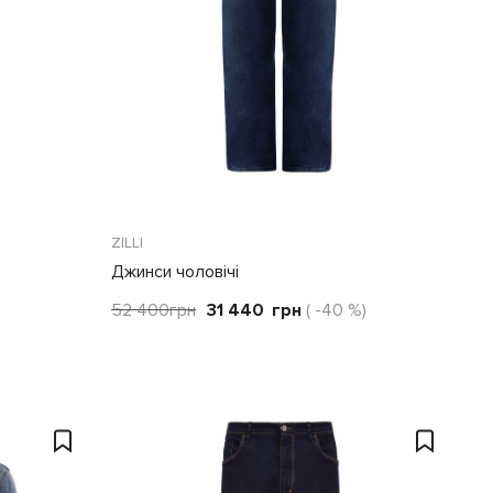
ZILLI
Джинси чоловічі
52 400
грн
31 440
грн
( -40 %)