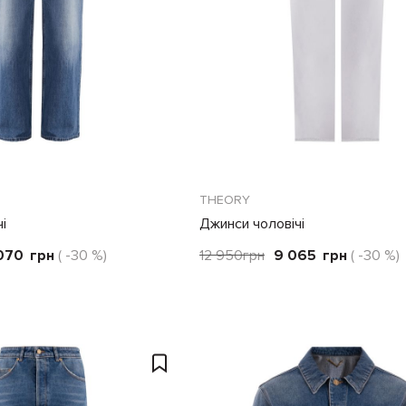
THEORY
і
Джинси чоловічі
070
грн
( -30 %)
12 950
грн
9 065
грн
( -30 %)