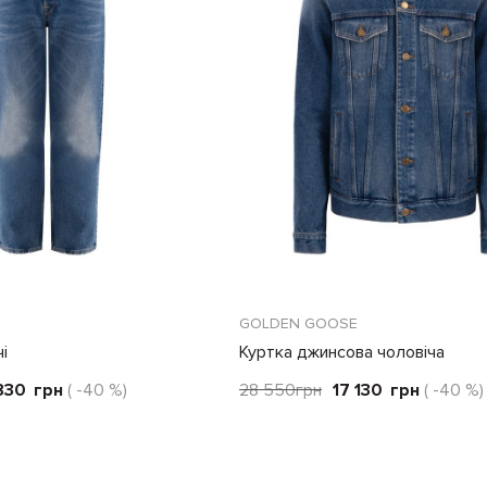
GOLDEN GOOSE
і
Куртка джинсова чоловіча
830
грн
( -40 %)
28 550
грн
17 130
грн
( -40 %)