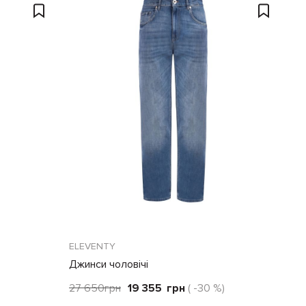
ELEVENTY
Джинси чоловічі
27 650
грн
19 355
грн
( -30 %)