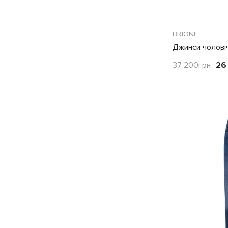
BRIONI
Джинси чоловіч
37 200
грн
26