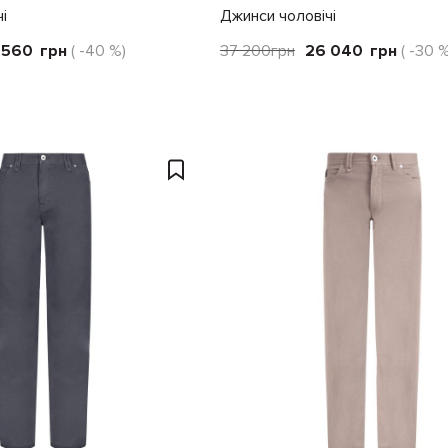
і
Джинси чоловічі
 560
грн
( -40 %)
37 200
грн
26 040
грн
( -30 