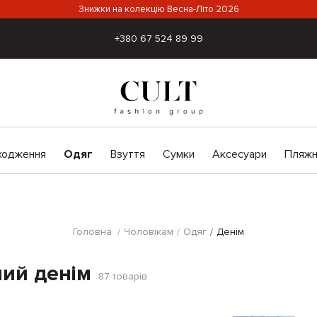
Знижки на колекцію Весна-Літо 2026
+380 67 524 89 99
ходження
Одяг
Взуття
Сумки
Аксесуари
Пляжн
Головна
Чоловікам
Одяг
Денім
чий денім
87
товарів