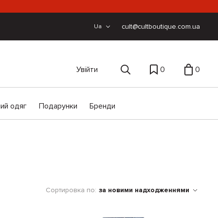
cult@cultboutique.com.ua
Ua
Увійти
0
0
ий одяг
Подарунки
Бренди
Сортировка по:
за новими надходженнями