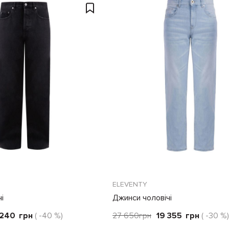
ELEVENTY
і
Джинси чоловічі
 240
грн
( -40 %)
27 650
грн
19 355
грн
( -30 %)