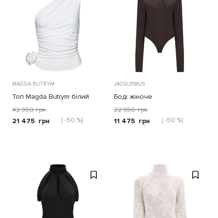
MAGDA BUTRYM
JACQUEMUS
Топ Magda Butrym білий
Боді жіноче
42 950
грн
22 950
грн
( -50 %)
( -50 %)
21 475
грн
11 475
грн