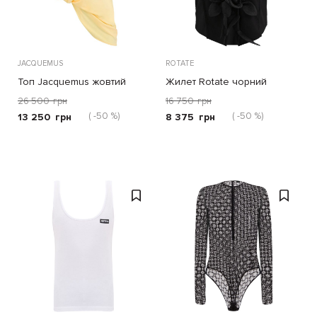
JACQUEMUS
ROTATE
Топ Jacquemus жовтий
Жилет Rotate чорний
26 500
грн
16 750
грн
( -50 %)
( -50 %)
13 250
грн
8 375
грн