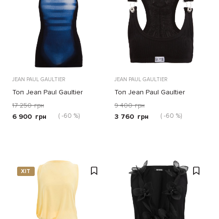
JEAN PAUL GAULTIER
JEAN PAUL GAULTIER
Топ Jean Paul Gaultier
Топ Jean Paul Gaultier
чорно-синій
чорний
17 250
грн
9 400
грн
( -60 %)
( -60 %)
6 900
грн
3 760
грн
ХІТ