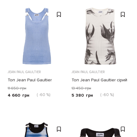
JEAN PAUL GAULTIER
JEAN PAUL GAULTIER
Топ Jean Paul Gaultier
Топ Jean Paul Gaultier сірий
блакитний
11 650
грн
13 450
грн
( -60 %)
( -60 %)
4 660
грн
5 380
грн