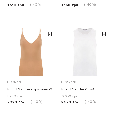
( -40 %)
( -40 %)
9 510
грн
8 160
грн
JIL SANDER
JIL SANDER
Топ Jil Sander коричневий
Топ Jil Sander білий
8 700
грн
10 950
грн
( -40 %)
( -40 %)
5 220
грн
6 570
грн