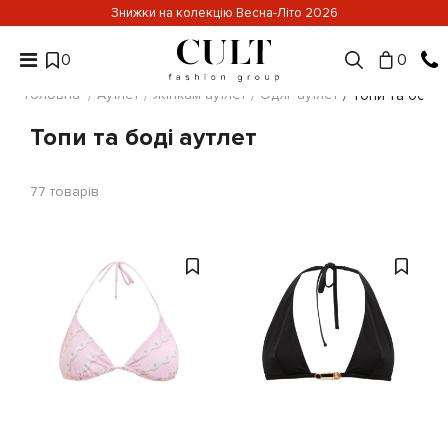
Знижки на колекцію Весна-Літо 2026
0
0
Головна
Аутлет
Жінкам аутлет
Одяг аутлет
Топи та боді 
Топи та боді аутлет
77
товарів