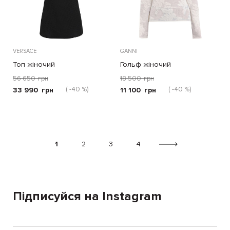
VERSACE
GANNI
Топ жіночий
Гольф жіночий
56 650
грн
18 500
грн
( -40 %)
( -40 %)
33 990
грн
11 100
грн
1
2
3
4
Підписуйся на Instagram