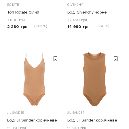
ROTATE
GIVENCHY
Топ Rotate білий
Боді Givenchy чорне
3 800
грн
37 450
грн
( -40 %)
( -60 %)
2 280
грн
14 980
грн
JIL SANDER
JIL SANDER
Боді Jil Sander коричневе
Боді Jil Sander коричневе
15 850
грн
13 600
грн