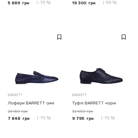
( -70 %)
( -50 %)
5 889
грн
19 300
грн
BARRETT
BARRETT
Лофери BARRETT сині
Туфлі BARRETT чорні
26 160
грн
32 650
грн
( -70 %)
( -70 %)
7 848
грн
9 795
грн