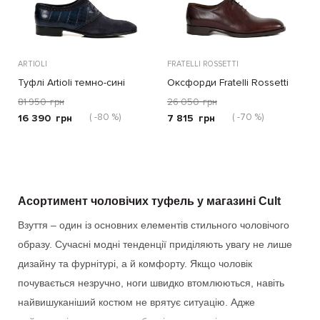
ARTIOLI
FRATELLI ROSSETTI
Туфлі Artioli темно-сині
Оксфорди Fratelli Rossetti
темно-коричневі
81 950
грн
26 050
грн
( -80 %)
( -70 %)
16 390
грн
7 815
грн
Асортимент чоловічих туфель у магазині Cult
Взуття – один із основних елементів стильного чоловічого
образу. Сучасні модні тенденції приділяють увагу не лише
дизайну та фурнітурі, а й комфорту. Якщо чоловік
почувається незручно, ноги швидко втомлюються, навіть
найвишуканіший костюм не врятує ситуацію. Адже