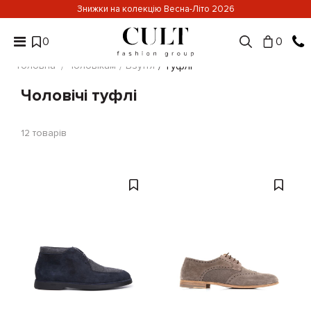
Знижки на колекцію Весна-Літо 2026
0
0
Головна
Чоловікам
Взуття
Туфлі
Чоловічі туфлі
12
товарів