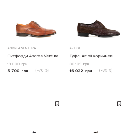
ANDREA VENTURA
ARTIOLI
Оксфорди Andrea Ventura
Туфлі Artioli коричневі
Siena коричневі
19 000
грн
80 109
грн
( -70 %)
( -80 %)
5 700
грн
16 022
грн