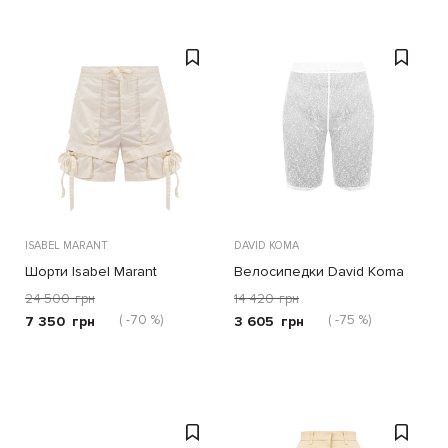
ISABEL MARANT
DAVID KOMA
Шорти Isabel Marant
Велосипедки David Koma
молочні
білі
24 500
грн
14 420
грн
( -70 %)
( -75 %)
7 350
грн
3 605
грн