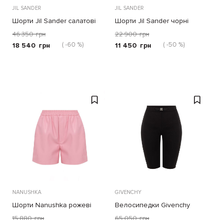
JIL SANDER
JIL SANDER
Шорти Jil Sander салатові
Шорти Jil Sander чорні
46 350
грн
22 900
грн
( -60 %)
( -50 %)
18 540
грн
11 450
грн
NANUSHKA
GIVENCHY
Шорти Nanushka рожеві
Велосипедки Givenchy
чорні
15 880
грн
65 050
грн