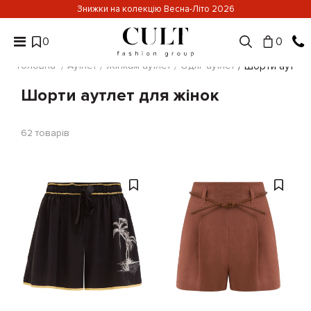
Знижки на колекцію Весна-Літо 2026
0
0
Головна
Аутлет
Жінкам аутлет
Одяг аутлет
Шорти аутлет
Шорти аутлет для жінок
62
товарів