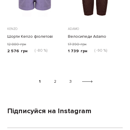
KENZO
ADAMO
Шорти Kenzo фіолетові
Велосипеди Adamo
коричневі
12 880
грн
17 390
грн
( -80 %)
( -90 %)
2 576
грн
1 739
грн
1
2
3
Підписуйся на Instagram