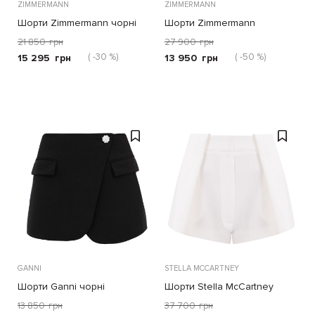
ZIMMERMANN
ZIMMERMANN
Шорти Zimmermann чорні
Шорти Zimmermann
коричневі
21 850
грн
27 900
грн
( -30 %)
( -50 %)
15 295
грн
13 950
грн
GANNI
STELLA MCCARTNEY
Шорти Ganni чорні
Шорти Stella McCartney
бежеві
13 850
грн
37 700
грн