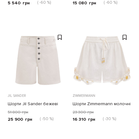
( -60 %)
( -60 %)
5 540
грн
15 080
грн
JIL SANDER
ZIMMERMANN
Шорти Jil Sander бежеві
Шорти Zimmermann молочні
51 800
грн
23 300
грн
( -50 %)
( -30 %)
25 900
грн
16 310
грн