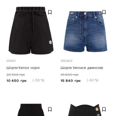
KENZO
VERSACE
Шорти Kenzo чорні
Шорти Versace джинсові
20 900
грн
39 600
грн
( -50 %)
( -60 %)
10 450
грн
15 840
грн