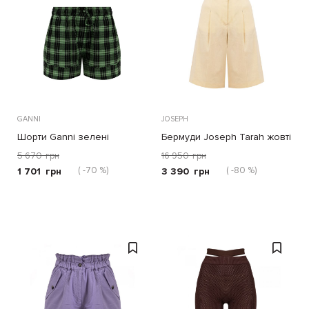
GANNI
JOSEPH
Шорти Ganni зелені
Бермуди Joseph Tarah жовті
5 670
грн
16 950
грн
( -70 %)
( -80 %)
1 701
грн
3 390
грн