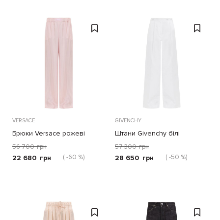
VERSACE
GIVENCHY
Брюки Versace рожеві
Штани Givenchy білі
56 700
грн
57 300
грн
( -60 %)
( -50 %)
22 680
грн
28 650
грн