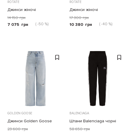
ROTATE
ROTATE
Джинси жіночі
Джинси жіночі
14 150
грн
17 300
грн
( -50 %)
( -40 %)
7 075
грн
10 380
грн
GOLDEN GOOSE
BALENCIAGA
Джинси Golden Goose
Штани Balenciaga чорні
блакитні
23 600
грн
58 650
грн