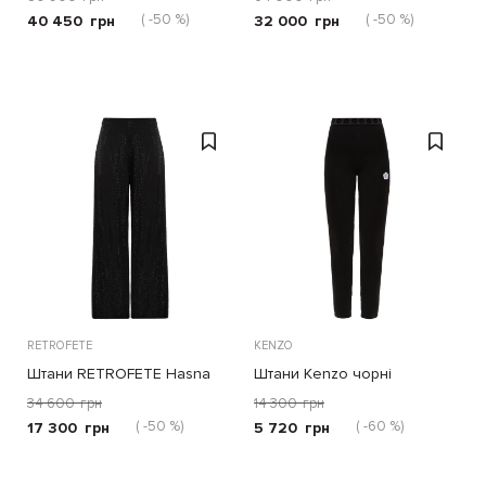
( -50 %)
( -50 %)
40 450
грн
32 000
грн
RETROFETE
KENZO
Штани RETROFETE Hasna
Штани Kenzo чорні
чорні
34 600
грн
14 300
грн
( -50 %)
( -60 %)
17 300
грн
5 720
грн