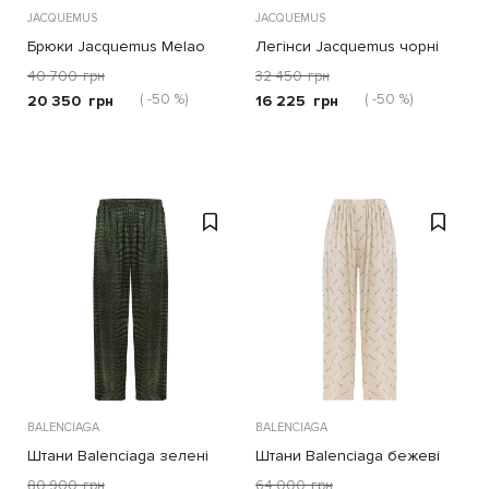
JACQUEMUS
JACQUEMUS
Брюки Jacquemus Melao
Легінси Jacquemus чорні
чорні
40 700
грн
32 450
грн
( -50 %)
( -50 %)
20 350
грн
16 225
грн
BALENCIAGA
BALENCIAGA
Штани Balenciaga зелені
Штани Balenciaga бежеві
80 900
грн
64 000
грн