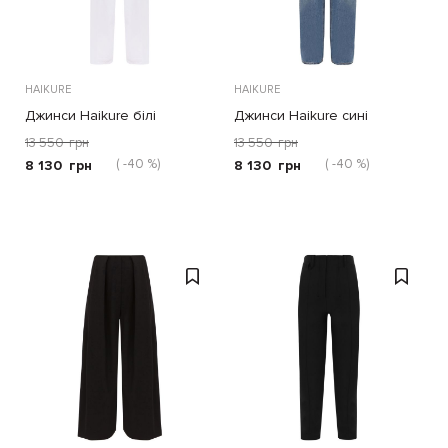
HAIKURE
HAIKURE
Джинси Haikure білі
Джинси Haikure сині
13 550
грн
13 550
грн
( -40 %)
( -40 %)
8 130
грн
8 130
грн