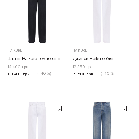
HAIKURE
HAIKURE
Штани Haikure темно-сині
Джинси Haikure білі
14 400
грн
12 850
грн
( -40 %)
( -40 %)
8 640
грн
7 710
грн