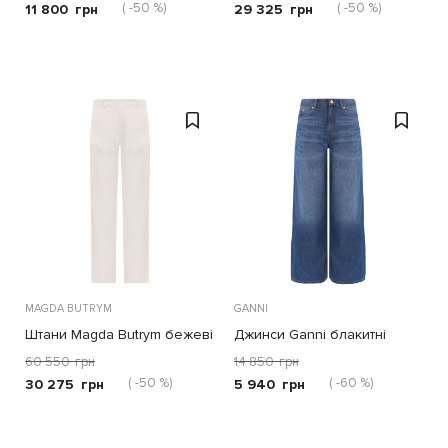
( -50 %)
( -50 %)
11 800
грн
29 325
грн
MAGDA BUTRYM
GANNI
Штани Magda Butrym бежеві
Джинси Ganni блакитні
60 550
грн
14 850
грн
( -50 %)
( -60 %)
30 275
грн
5 940
грн