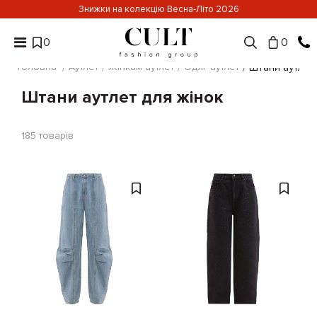
Знижки на колекцію Весна-Літо 2026
0
0
Головна
Аутлет
Жінкам аутлет
Одяг аутлет
Штани аутлет
Штани аутлет для жінок
185
товарів