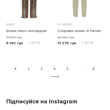
GANNI
JIL SANDER
Штани Ganni леопардові
Спортивні штани Jil Sander
салатові
15 350
грн
26 750
грн
( -60 %)
( -50 %)
6 140
грн
13 375
грн
1
2
3
4
5
...
8
Підписуйся на Instagram