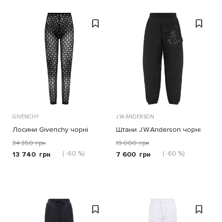
GIVENCHY
J.W.ANDERSON
Лосини Givenchy чорні
Штани J.W.Anderson чорні
34 350
грн
19 000
грн
( -60 %)
( -60 %)
13 740
грн
7 600
грн