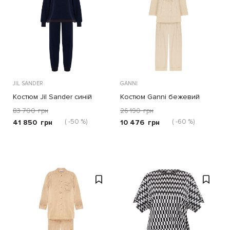
JIL SANDER
GANNI
Костюм Jil Sander синій
Костюм Ganni бежевий
83 700
грн
26 190
грн
( -50 %)
( -60 %)
41 850
грн
10 476
грн