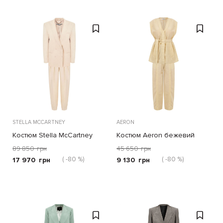
STELLA MCCARTNEY
AERON
Костюм Stella McCartney
Костюм Aeron бежевий
бежевий
89 850
грн
45 650
грн
( -80 %)
( -80 %)
17 970
грн
9 130
грн