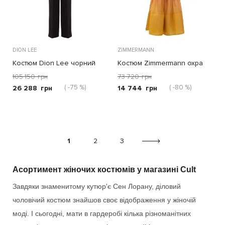
DION LEE
ZIMMERMANN
Костюм Dion Lee чорний
Костюм Zimmermann охра
105 150
грн
73 720
грн
( -75 %)
( -80 %)
26 288
грн
14 744
грн
1
2
3
Асортимент жіночих костюмів у магазині Cult
Завдяки знаменитому кутюр'є Сен Лорану, діловий
чоловічий костюм знайшов своє відображення у жіночій
моді. І сьогодні, мати в гардеробі кілька різноманітних