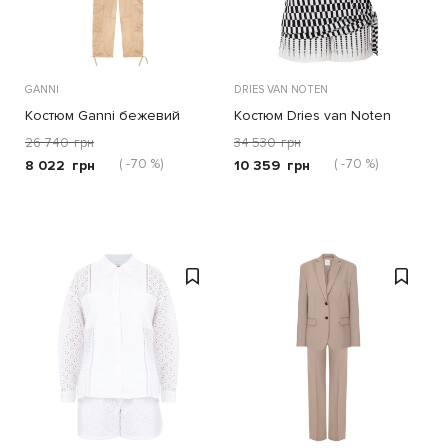
GANNI
DRIES VAN NOTEN
Костюм Ganni бежевий
Костюм Dries van Noten
чорно-білий
26 740
грн
34 530
грн
( -70 %)
( -70 %)
8 022
грн
10 359
грн