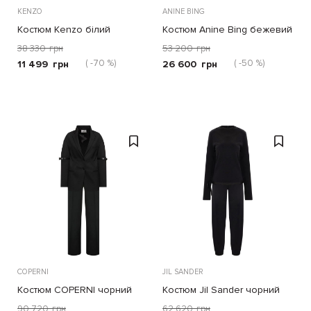
KENZO
ANINE BING
Костюм Kenzo білий
Костюм Anine Bing бежевий
38 330
грн
53 200
грн
( -70 %)
( -50 %)
11 499
грн
26 600
грн
COPERNI
JIL SANDER
Костюм COPERNI чорний
Костюм Jil Sander чорний
90 720
грн
62 620
грн