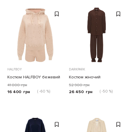
HALFBOY
DARKPARK
Костюм HALFBOY бежевий
Костюм жіночий
41 000
грн
52 900
грн
( -60 %)
( -50 %)
16 400
грн
26 450
грн