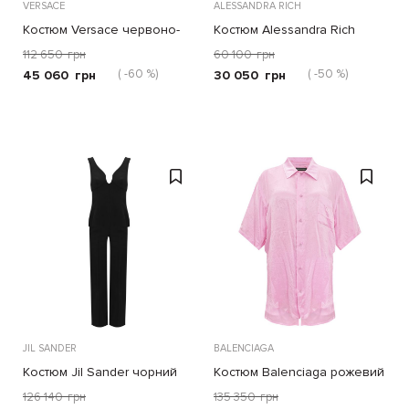
VERSACE
ALESSANDRA RICH
Костюм Versace червоно-
Костюм Alessandra Rich
білий
синій
112 650
грн
60 100
грн
( -60 %)
( -50 %)
45 060
грн
30 050
грн
JIL SANDER
BALENCIAGA
Костюм Jil Sander чорний
Костюм Balenciaga рожевий
126 140
грн
135 350
грн