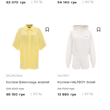
( -50 %)
( -60 %)
63 070
грн
54 140
грн
BALENCIAGA
HALFBOY
Костюм Balenciaga жовтий
Костюм HALFBOY білий
130 300
грн
34 700
грн
( -50 %)
( -60 %)
65 150
грн
13 880
грн