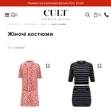
Знижки на колекцію Весна-Літо 2026
0
0
Головна
Жінкам
Одяг
Костюми
Жіночі костюми
62
товарів