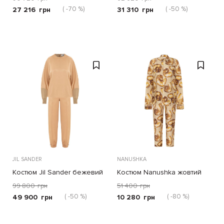
( -70 %)
( -50 %)
27 216
грн
31 310
грн
JIL SANDER
NANUSHKA
Костюм Jil Sander бежевий
Костюм Nanushka жовтий
99 800
грн
51 400
грн
( -50 %)
( -80 %)
49 900
грн
10 280
грн