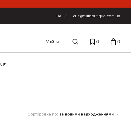
cult@cultboutique.com.ua
Ua
Увійти
0
0
нди
т
Сортировка по:
за новими надходженнями