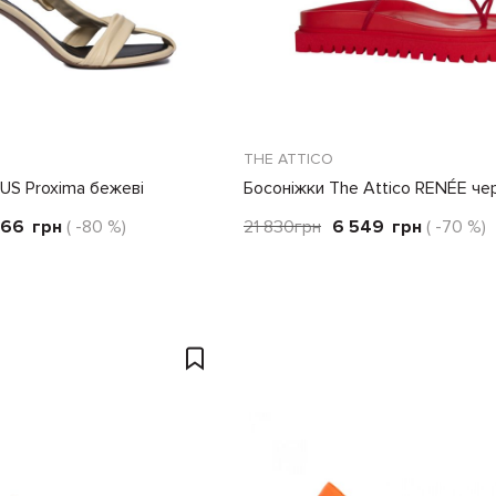
THE ATTICO
US Proxima бежеві
Босоніжки The Attico RENÉE че
266
грн
( -80 %)
21 830
грн
6 549
грн
( -70 %)