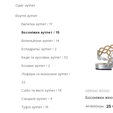
Одяг аутлет
Взуття аутлет
Балетки аутлет
/ 17
Босоніжки аутлет
/ 15
Ботильйони аутлет
/ 14
Еспадрильї аутлет
/ 2
Кеди та кросівки аутлет
/ 32
Козаки аутлет
/ 2
Лофери та мокасини аутлет
/
22
Сабо та мюлі аутлет
/ 14
SERGIO ROSSI
Босоніжки жіно
Сандалії аутлет
/ 4
41 800
грн
25
Туфлі аутлет
/ 15