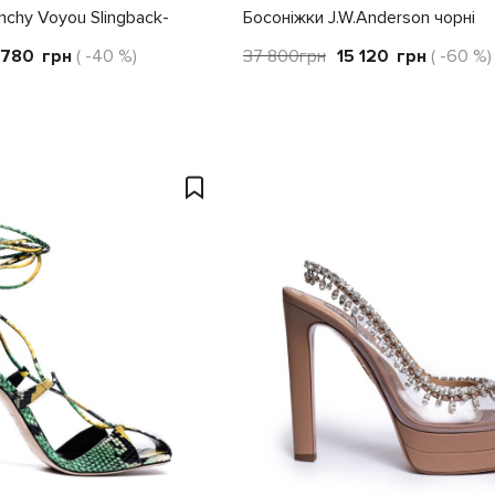
nchy Voyou Slingback-
Босоніжки J.W.Anderson чорні
 780
грн
( -40 %)
37 800
грн
15 120
грн
( -60 %)