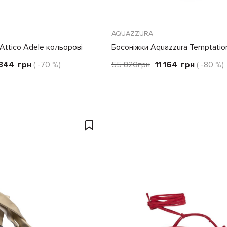
AQUAZZURA
Attico Adele кольорові
Босоніжки Aquazzura Temptatio
 344
грн
( -70 %)
55 820
грн
11 164
грн
( -80 %)