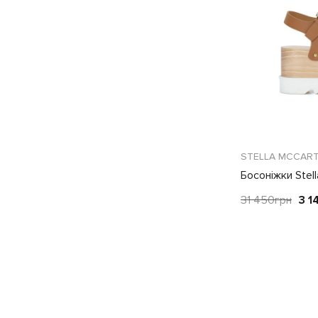
STELLA MCCAR
Босоніжки Stel
коричнево-білі
31 450
грн
3 1