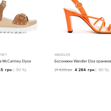
TNEY
WANDLER
la McCartney Elyse
Босоніжки Wandler Elza оранжев
45
грн
( -90 %)
21 420
грн
4 284
грн
( -80 %)