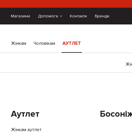
Магазини
Допомога
Контакти
Бренди
Жінкам
Чоловікам
АУТЛЕТ
Жі
Аутлет
Босоніж
Жінкам аутлет