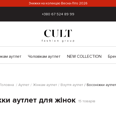
Знижки на колекцію Весна-Літо 2026
+380 67 524 89 99
нкам аутлет
Чоловікам аутлет
NEW COLLECTION
Бре
Головна
Аутлет
Жінкам аутлет
Взуття аутлет
Босоніжки аутле
ки аутлет для жінок
15
товарів