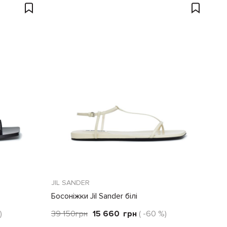
JIL SANDER
Босоніжки Jil Sander білі
)
39 150
грн
15 660
грн
( -60 %)