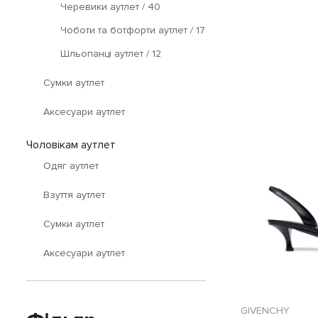
Черевики аутлет
/ 40
Чоботи та ботфорти аутлет
/ 17
Шльопанці аутлет
/ 12
Сумки аутлет
Аксесуари аутлет
Чоловікам аутлет
Одяг аутлет
Взуття аутлет
Сумки аутлет
Аксесуари аутлет
GIVENCHY