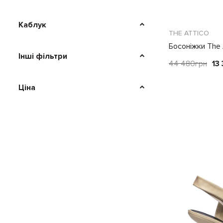
Каблук
THE ATTICO
Босоніжки The 
Інші фільтри
44 480
грн
13
Ціна