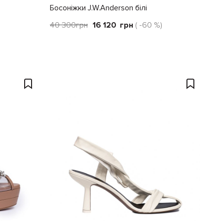
Босоніжки J.W.Anderson білі
40 300
грн
16 120
грн
( -60 %)