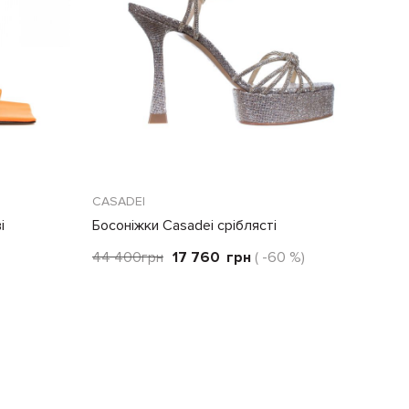
CASADEI
і
Босоніжки Casadei сріблясті
44 400
грн
17 760
грн
( -60 %)