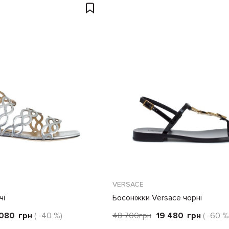
VERSACE
чі
Босоніжки Versace чорні
 080
грн
( -40 %)
48 700
грн
19 480
грн
( -60 %