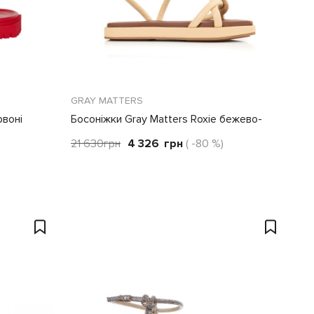
GRAY MATTERS
рвоні
Босоніжки Gray Matters Roxie бежево-
коричневі
21 630
грн
4 326
грн
( -80 %)