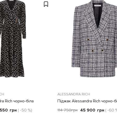
CH
ALESSANDRA RICH
ra Rich чорно-біла
Піджак Alessandra Rich чорно-б
 550
грн
( -50 %)
114 750
грн
45 900
грн
( -60 