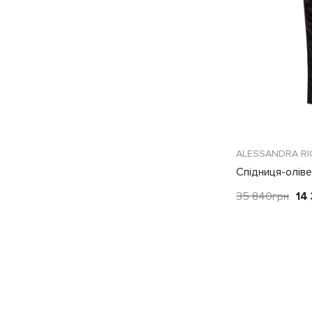
ALESSANDRA RI
Спідниця-оліве
35 840
грн
14