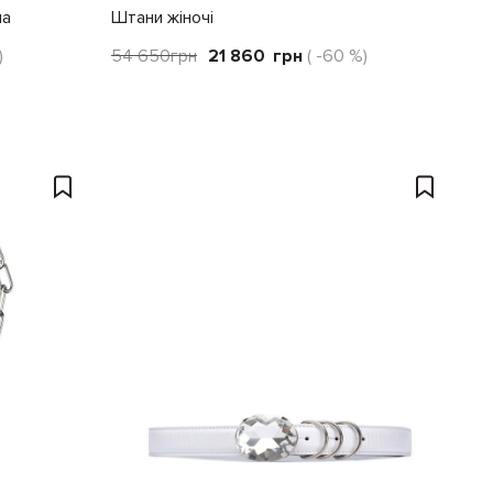
ла
Штани жіночі
)
54 650
грн
21 860
грн
( -60 %)