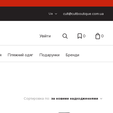
cult@cultboutique.com.ua
Ua
Увійти
0
0
я
Пляжний одяг
Подарунки
Бренди
Сортировка по:
за новими надходженнями