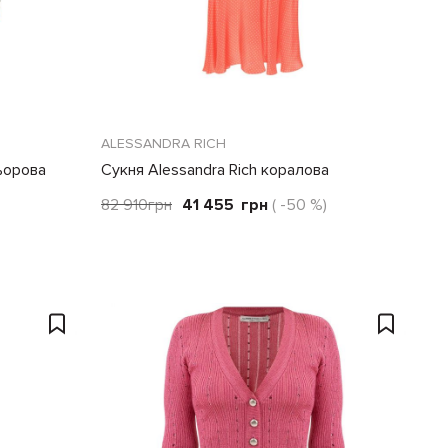
ALESSANDRA RICH
льорова
Сукня Alessandra Rich коралова
82 910
грн
41 455
грн
( -50 %)