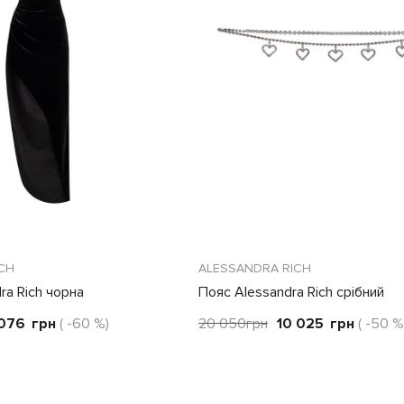
CH
ALESSANDRA RICH
ra Rich чорна
Пояс Alessandra Rich срібний
 076
грн
( -60 %)
20 050
грн
10 025
грн
( -50 %