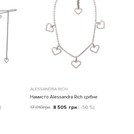
ALESSANDRA RICH
Намисто Alessandra Rich срібне
)
17 010
грн
8 505
грн
( -50 %)