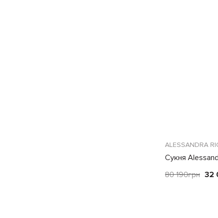
ALESSANDRA RI
Сукня Alessand
80 190
грн
32