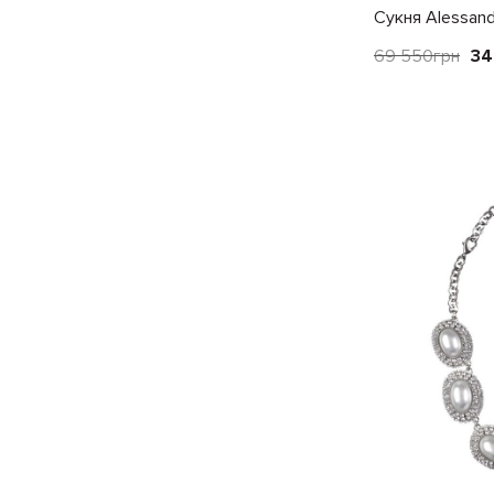
Сукня Alessand
69 550
грн
34