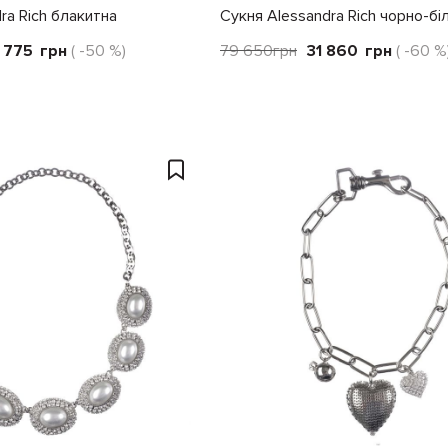
ra Rich блакитна
Сукня Alessandra Rich чорно-бі
 775
грн
( -50 %)
79 650
грн
31 860
грн
( -60 %