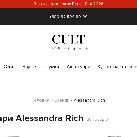
Знижки на колекцію Весна-Літо 2026
+380 67 524 89 99
Одяг
Взуття
Сумки
Аксесуари
Курортна колекці
Головна
Бренди
Alessandra Rich
ари Alessandra Rich
26
товарів