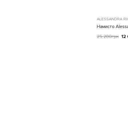
ALESSANDRA RI
Намисто Alessa
25 200
грн
12