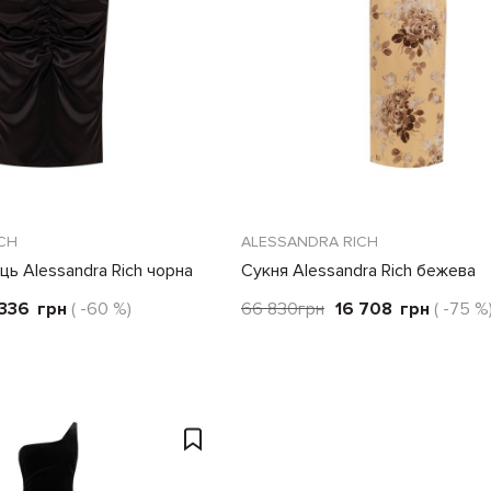
CH
ALESSANDRA RICH
ць Alessandra Rich чорна
Сукня Alessandra Rich бежева
 336
грн
( -60 %)
66 830
грн
16 708
грн
( -75 %