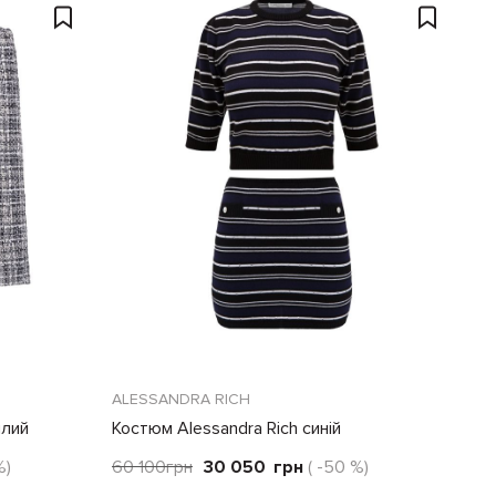
ALESSANDRA RICH
ілий
Костюм Alessandra Rich синій
%)
60 100
грн
30 050
грн
( -50 %)