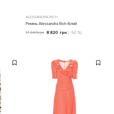
ALESSANDRA RICH
Ремінь Alessandra Rich білий
17 640
грн
8 820
грн
( -50 %)