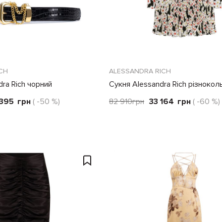
CH
ALESSANDRA RICH
dra Rich чорний
Сукня Alessandra Rich різноко
 395
грн
( -50 %)
82 910
грн
33 164
грн
( -60 %)