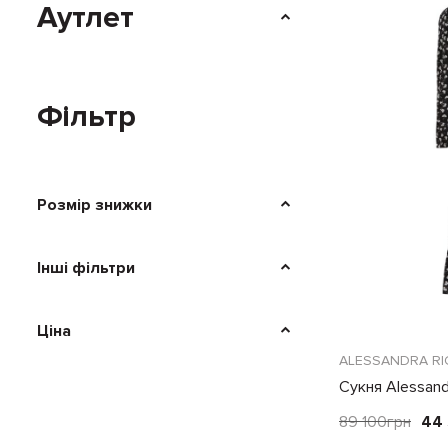
Аутлет
Фільтр
Розмір знижки
Інші фільтри
Ціна
ALESSANDRA RI
Сукня Alessand
89 100
грн
44