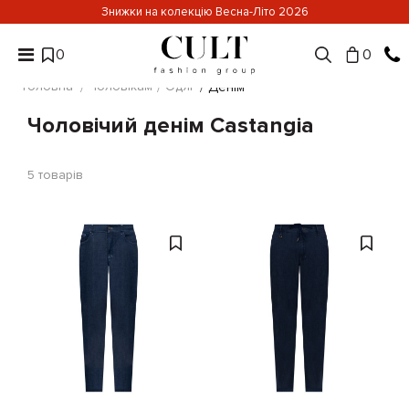
Знижки на колекцію Весна-Літо 2026
0
0
Головна
Чоловікам
Одяг
Денім
Чоловічий денім Castangia
5
товарів