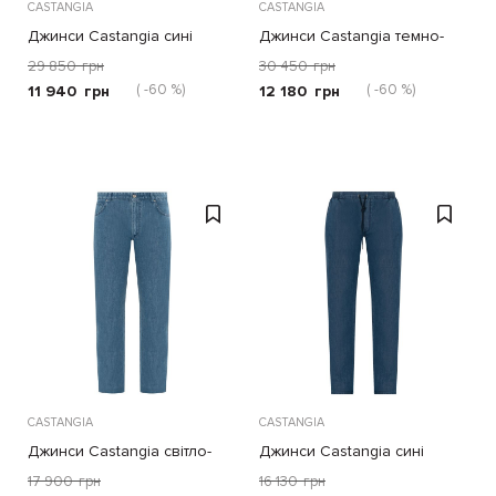
CASTANGIA
CASTANGIA
Джинси Castangia сині
Джинси Castangia темно-
сині
29 850
грн
30 450
грн
( -60 %)
( -60 %)
11 940
грн
12 180
грн
CASTANGIA
CASTANGIA
Джинси Castangia світло-
Джинси Castangia сині
блакитні
17 900
грн
16 130
грн