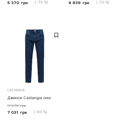
( -70 %)
( -70 %)
5 370
грн
4 839
грн
CASTANGIA
Джинси Castangia сині
17 578
грн
( -60 %)
7 031
грн