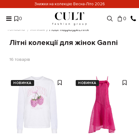
Знижки на колекцію Весна-Літо 2026
0
0
Головна
Жінкам
Нові надходження
Літні колекції для жінок Ganni
16
товарів
НОВИНКА
НОВИНКА