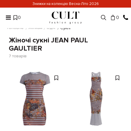
Знижки на колекцію Весна-Літо 2026
0
0
Головна
Жінкам
Одяг
Сукні
Жіночі сукні JEAN PAUL
GAULTIER
7
товарів