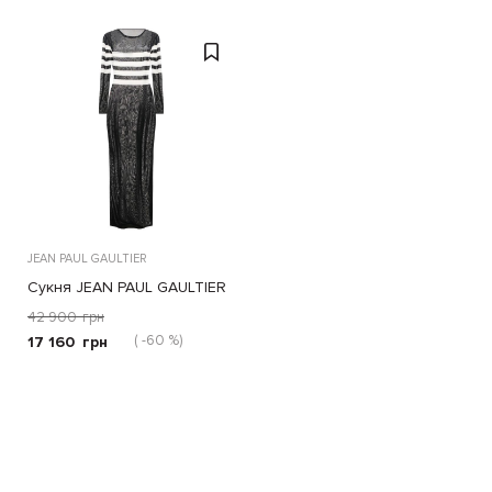
JEAN PAUL GAULTIER
Сукня JEAN PAUL GAULTIER
чорна
42 900
грн
( -60 %)
17 160
грн