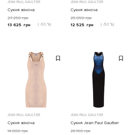
JEAN PAUL GAULTIER
JEAN PAUL GAULTIER
Сукня жіноча
Сукня жіноча
27 250
грн
25 050
грн
( -50 %)
( -50 %)
13 625
грн
12 525
грн
JEAN PAUL GAULTIER
JEAN PAUL GAULTIER
Сукня жіноча
Сукня Jean Paul Gaultier
чорно-синя
14 000
грн
26 100
грн