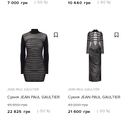
( -50 %)
( -60 %)
7 000
грн
10 440
грн
JEAN PAUL GAULTIER
JEAN PAUL GAULTIER
Сукня JEAN PAUL GAULTIER
Сукня JEAN PAUL GAULTIER
синьо-біла
чорна
45 650
грн
43 200
грн
( -50 %)
( -50 %)
22 825
грн
21 600
грн