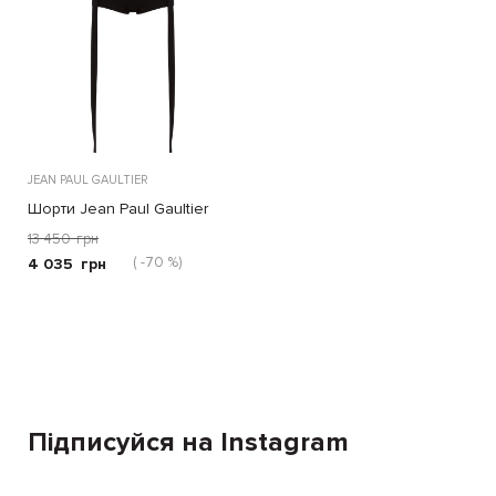
JEAN PAUL GAULTIER
Шорти Jean Paul Gaultier
чорні
13 450
грн
( -70 %)
4 035
грн
Підписуйся на Instagram