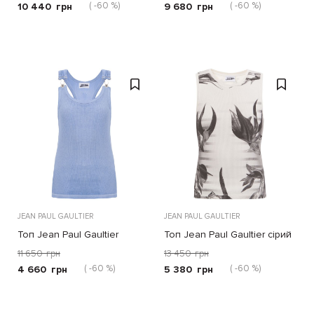
( -60 %)
( -60 %)
10 440
грн
9 680
грн
JEAN PAUL GAULTIER
JEAN PAUL GAULTIER
Топ Jean Paul Gaultier
Топ Jean Paul Gaultier сірий
блакитний
11 650
грн
13 450
грн
( -60 %)
( -60 %)
4 660
грн
5 380
грн