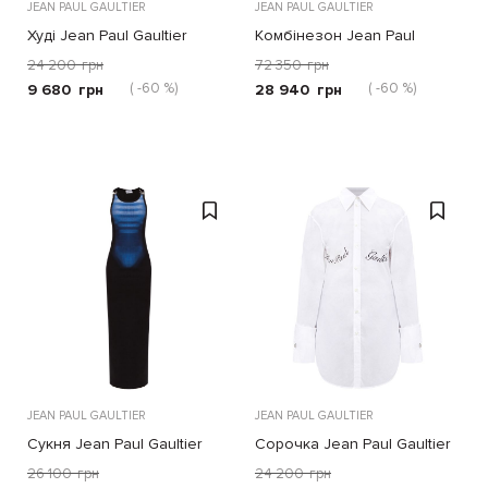
JEAN PAUL GAULTIER
JEAN PAUL GAULTIER
Худі Jean Paul Gaultier
Комбінезон Jean Paul
чорне
Gaultier чорний
24 200
грн
72 350
грн
( -60 %)
( -60 %)
9 680
грн
28 940
грн
JEAN PAUL GAULTIER
JEAN PAUL GAULTIER
Сукня Jean Paul Gaultier
Сорочка Jean Paul Gaultier
чорно-синя
біла
26 100
грн
24 200
грн