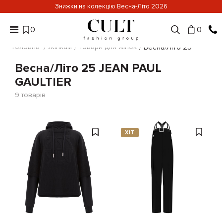
Знижки на колекцію Весна-Літо 2026
0
0
Головна
Жінкам
Товари для жінок
Весна/Літо 25
Весна/Літо 25 JEAN PAUL
GAULTIER
9
товарів
ХІТ