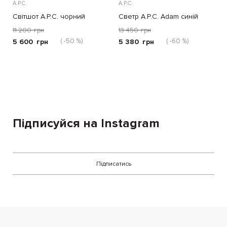
A.P.C.
A.P.C.
Світшот A.P.C. чорний
Светр A.P.C. Adam синій
11 200
грн
13 450
грн
( -50 %)
( -60 %)
5 600
грн
5 380
грн
Підписуйся на Instagram
Підписатись