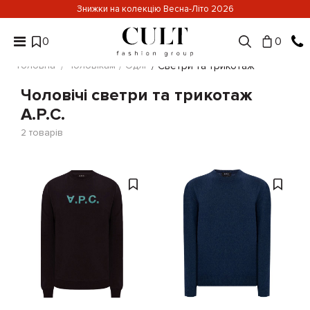
Знижки на колекцію Весна-Літо 2026
0
0
Головна
Чоловікам
Одяг
Светри та трикотаж
Чоловічі светри та трикотаж
A.P.C.
2
товарів