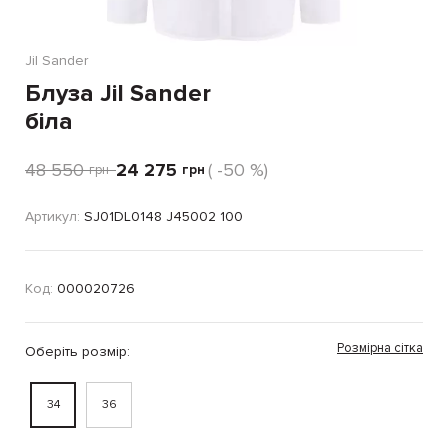
Jil Sander
Блуза Jil Sander
біла
48 550
24 275
( -50 %)
грн
грн
Артикул:
SJ01DL0148 J45002 100
Код:
000020726
Розмірна сітка
Оберіть розмір:
34
36