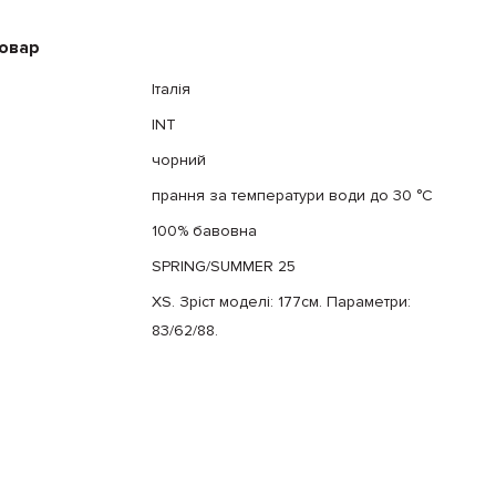
товар
Італія
INT
чорний
прання за температури води до 30 °C
100% бавовна
SPRING/SUMMER 25
XS. Зріст моделі: 177см. Параметри:
83/62/88.