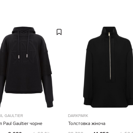
UL GAULTIER
DARKPARK
n Paul Gaultier чорне
Толстовка жіноча