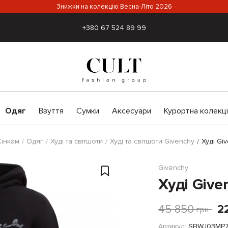
Знижки на колекцію Весна-Літо 2026
+380 67 524 89 99
Одяг
Взуття
Сумки
Аксесуари
Курортна колекц
інкам
Одяг
Худі та світшоти
Худі та світшоти Givenchy
Худі Gi
Givenchy
Худі Give
45 850
2
грн
Артикул:
SBWJ03MP7