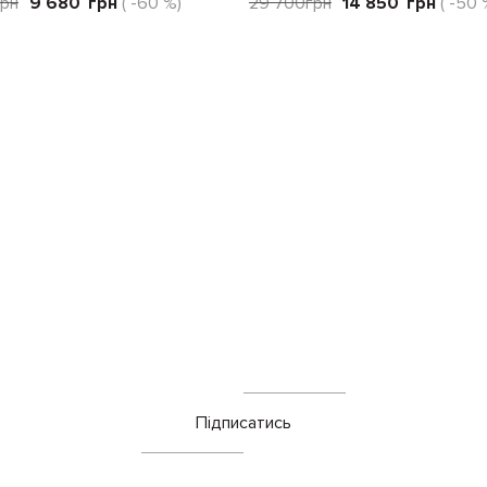
грн
9 680
грн
( -60 %)
29 700
грн
14 850
грн
( -50 
Підписатись