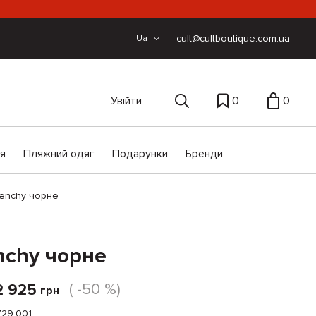
cult@cultboutique.com.ua
Ua
Увійти
0
0
ія
Пляжний одяг
Подарунки
Бренди
venchy чорне
nchy чорне
( -50 %)
2 925
грн
29.001