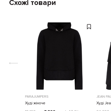
Схожі товари
PARAJUMPERS
JEAN PA
Худі жіноче
Худі Jea