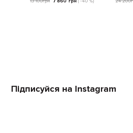
13 100
грн
7 860
грн
( -40 %)
24 200
Підписуйся на Instagram