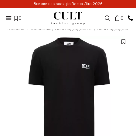
Знижки на колекцію Весна-Літо 2026
0
0
Головна
Чоловікам
Нові надходження
Нові надходження