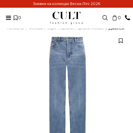
Знижки на колекцію Весна-Літо 2026
0
0
Головна
Жінкам
Одяг
Штани
Штани Rotate
Джинси жін