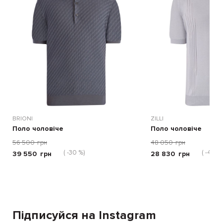
BRIONI
ZILLI
Поло чоловіче
Поло чоловіче
56 500
грн
48 050
грн
( -30 %)
( -40 %
39 550
грн
28 830
грн
Підписуйся на Instagram