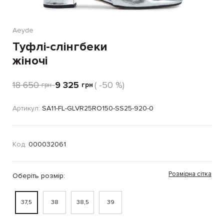
Aeyde
Туфлі-слінгбеки
жіночі
18 650
9 325
( -50 %)
грн
грн
Артикул:
SA11-FL-GLVR25RO150-SS25-920-0
Код:
000032061
Розмірна сітка
Оберіть розмір:
37,5
38
38,5
39