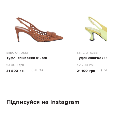
SERGIO ROSSI
SERGIO ROSSI
Туфлі-слінгбеки жіночі
Туфлі-слінгбеки жін
53 000
грн
42 200
грн
( -40 %)
( -50 %)
31 800
грн
21 100
грн
Підписуйся на Instagram