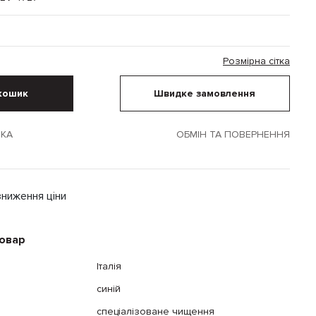
Розмірна сітка
кошик
Швидке замовлення
ВКА
ОБМІН ТА ПОВЕРНЕННЯ
зниження ціни
товар
Італія
синій
спеціалізоване чищення