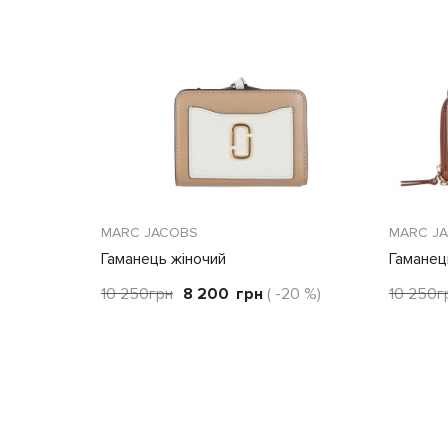
MARC JACOBS
MARC J
Гаманець жіночий
Гаманец
10 250
грн
8 200
грн
( -20 %)
10 250
г