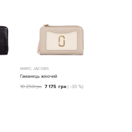
MARC JACOBS
Гаманець жіночий
)
10 250
грн
7 175
грн
( -30 %)