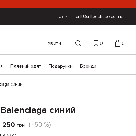
cult@cultboutique.com.ua
Ua
Увійти
0
0
ія
Пляжний одяг
Подарунки
Бренди
ciaga синий
Balenciaga синий
( -50 %)
0 250
грн
EV 4727