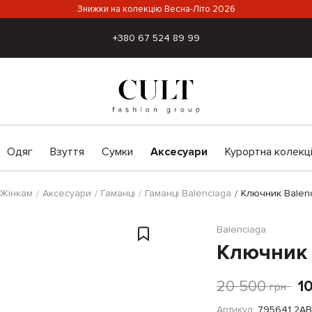
Знижки на колекцію Весна-Літо 2026
+380 67 524 89 99
Одяг
Взуття
Сумки
Аксесуари
Курортна колекц
Жінкам
Аксесуари
Гаманці
Гаманці Balenciaga
Ключник Balen
Balenciaga
Ключник 
20 500
1
грн
Артикул:
795641 2AB