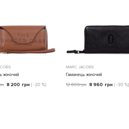
ACOBS
MARC JACOBS
ь жіночий
Гаманець жіночий
рн
8 200
грн
( -20 %)
12 800
грн
8 960
грн
( -30 %