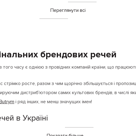
Переглянути всі
игінальних брендових речей
і з того часу є однією з провідних компаній країни, що працюють
с стрімко росте, разом з чим щорічно збільшується і пропозиц
дируючим дистриб'ютором самих культових брендів, в числі як
Butrym
і ряд інших, не менш значущих імен!
чей в Україні
ії модних предметів гардероба для фанатів моди, які хочуть 
Показати більше