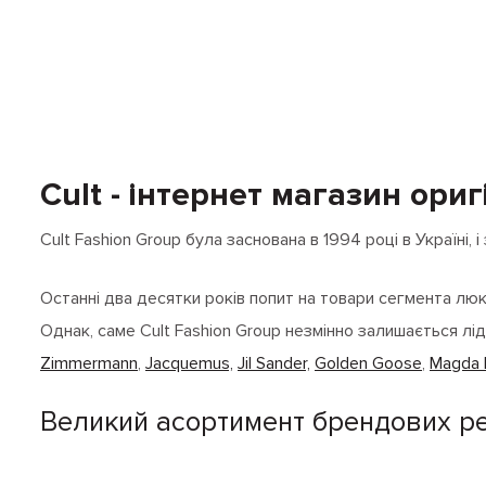
Cult - інтернет магазин ор
Cult Fashion Group була заснована в 1994 році в Україні, 
Останні два десятки років попит на товари сегмента люк
Однак, саме Cult Fashion Group незмінно залишається лі
Zimmermann
,
Jacquemus,
Jil Sander,
Golden Goose
,
Magda 
Великий асортимент брендових ре
Наш онлайн-бутік відкриває доступ до унікальної селекц