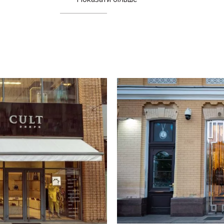
нтернет-магазині:
и з якісної пряжі, худі і футболки з зухвалими принтами;
ечірніх заходів;
тивні джоггер і шорти на кожен день;
, лофери і сандалі, черевики і кросівки;
 а також інші дизайнерські товари.
ендів
ровідних дизайнерів світу. Ми представляємо понад 100 люксови
ь створити стиль життя, якому світ буде слідувати беззапер
Cartney
,
Jacquemus
і
Kenzo
;