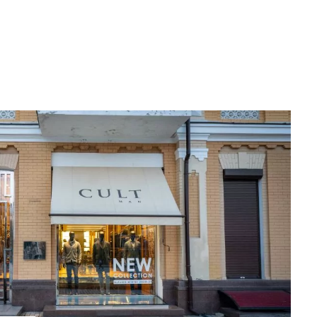
х брендів, які диктують тенденції моди і з
ечно. Для наших клієнтів ми представляємо: