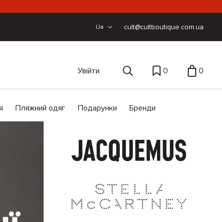
cult@cultboutique.com.ua
Ua
Увійти
0
0
я
Пляжний одяг
Подарунки
Бренди