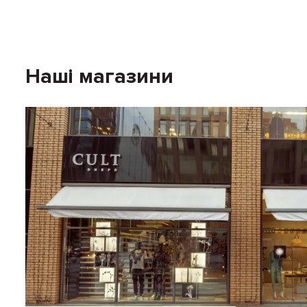
Тепер купити оригінальні брендові речі можна в нашому і
Блузи і сорочки оригінального крою, светри та кардиган
Наші магазини
Фантазійні нарядні сукні і суворі чоловічі костюми для в
Класичні, трендові шкіряні штани і штани-палаццо, спор
Популярні казаки і ботфорти, туфлі-човники і босоніжки
Сумки-тоут, кроссбоді, шопери, портфелі та аксесуари,
Оригінальні речі від люксових бр
На сайті Cult Boutique ви можете купити брендові речі п
особливою увагою ставляться до якості. А також прагнут
Givenchy
,
Versace
і
Balenciaga
Культові колекції
Stella Mc
Сміливі і трендові аутфіти на кожен день від