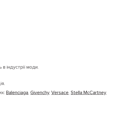
 в індустрії моди.
ія.
их:
Balenciaga
,
Givenchy
,
Versace
,
Stella McCartney
,
створювати екстра-стильні образи на кожен день.