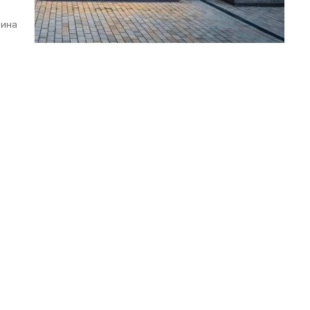
зина
фікований сервіс. Готові запропонувати вам найкраще
а ваші питання і легко підкажуть, що надіти на будь-
ідуальність і відчували себе впевнено в аутфіті від